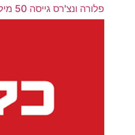
פלורה ונצ'רס גייסה 50 מיליון דולר לקרן השקעות באגריפוד-טק