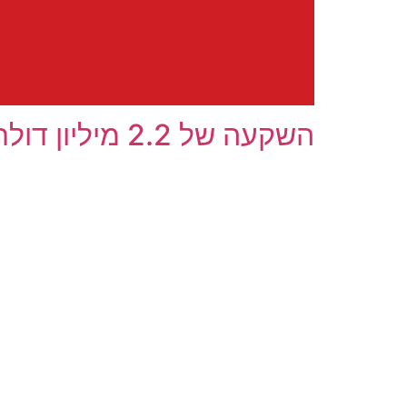
השקעה של 2.2 מיליון דולר: תחרות חדשה לסטארט-אפים בתחום הזה