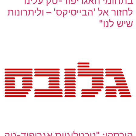
בתחומי האגריפוד-טק עלינו
לחזור אל 'הבייסיקס' – וליתרונות
שיש לנו"
הורסקי: "טכנולוגיות אגריפוד-טק