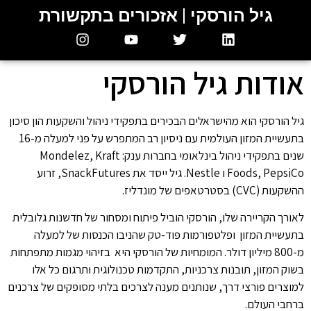
גיל הורסקי | אזכורים בתקשורת
אודות גיל הורסקי
גיל הורסקי הוא מהישראלים הבכירים בתפקידי ניהול והשקעות הון סיכון
בתעשיית המזון העולמית עם ניסיון רב המתפרש על פני למעלה מ-16
שנים בתפקידי ניהול בינלאומי בחברות ענק: Mondelez, Kraft
Foods, PepsiCo ו Nestle. גיל ייסד את SnackFutures, זרוע
ההשקעות (CVC) בסטרטאפים של מונדליז.
לאורך הקריירה שלו, הורסקי הוביל פיתוח ומסחור של חדשנות גלובלית
בתעשיית המזון ופלטפורמות פוד-טק שהניבו הכנסות של למעלה
מ-800 מיליון דולר. המומחיות של הורסקי היא בזיהוי מגמות מתפתחות
בשוק המזון, תובנות צרכניות, התקדמות טכנולוגית ותרגום כל אלו
למוצרים פורצי דרך, שנותנים מענה לצרכים בלתי מסופקים של צרכנים
ברחבי העולם.